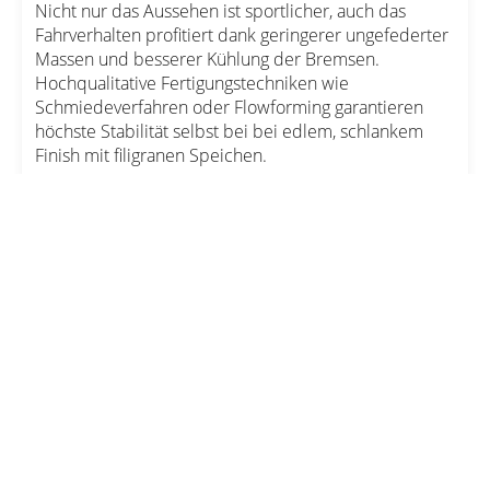
Nicht nur das Aussehen ist sportlicher, auch das
Fahrverhalten profitiert dank geringerer ungefederter
Massen und besserer Kühlung der Bremsen.
Hochqualitative Fertigungstechniken wie
Schmiedeverfahren oder Flowforming garantieren
höchste Stabilität selbst bei bei edlem, schlankem
Finish mit filigranen Speichen.
Eine spezielle Behandlung der Oberflächen sorgt
dafür, dass modere Alufelgen auch im Winter
gefahren werden können. Kontaktieren Sie unsere
Felgenexperten:
Wir haben für Ihr Fahrzeug verschiedenste Designs
namhafter Hersteller in den richtigen Größen im
Programm.