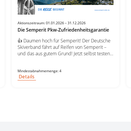
Aktionszeitraum: 01.01.2026 – 31.12.2026
Die Semperit Pkw-Zufriedenheitsgarantie
👍 Daumen hoch für Semperit! Der Deutsche
Skiverband fährt auf Reifen von Semperit –
und das aus gutem Grund! Jetzt selbst testen:
Wählen Sie Ihren Semperit-Reifensatz und
fahren Sie 14 Tage völlig risikofrei. 🚗💨 ✅
Mindestabnahmemenge: 4
Nicht zufrieden? Wir erstatten Kaufpreis +
Details
Montagekosten zurück – ohne Wenn und
Aber. Los geht’s – testen Sie jetzt! 👉 Sichern
Sie sich Ihre Semperit-Reifen noch heute! 🛞
Top-Marken & Hersteller