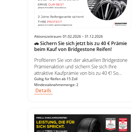
Aktionszeitraum: 01.02.2026 – 31.12.2026
🚗 Sichern Sie sich jetzt bis zu 40 € Prämie
beim Kauf von Bridgestone Reifen!
Profitieren Sie von der aktuellen Bridgestone
Prämienaktion und sichern Sie sich Ihre
attraktive Kaufprämie von bis zu 40 €! So
einfach geht’s: Kaufen Sie mindestens 2
Gültig für Reifen ab 15 Zoll
Mindestabnahmemenge: 2
Bridgestone Reifen ab 15 Zoll im
Details
teilnehmenden Handel. Registrieren Sie Ihren
Kauf nachträglich online. Wählen Sie Ihre
Wunschprämie und erhalten Sie bis zu 40 €
zurück! 💰 Ihre Prämienübersicht: Reifen ab
15 Zoll 4 Bridgestone DRIVE OUR BEST Reifen
= 20 € Prämie 2 Bridgestone DRIVE OUR BEST
Reifen = 10 € Prämie Reifen ab 18 Zoll 4