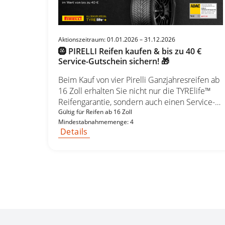
Bridgestone DRIVE OUR BEST Reifen = 40 €
Prämie 2 Bridgestone DRIVE OUR BEST Reifen
= 20 € Prämie
Aktionszeitraum: 01.01.2026 – 31.12.2026
🛞 PIRELLI Reifen kaufen & bis zu 40 €
Service-Gutschein sichern! 🎁
Beim Kauf von vier Pirelli Ganzjahresreifen ab
16 Zoll erhalten Sie nicht nur die TYRElife™
Reifengarantie, sondern auch einen Service-
Check-Up Gutschein im Wert von bis zu 40 €
Gültig für Reifen ab 16 Zoll
Mindestabnahmemenge: 4
🛠️💳 – wahlweise für Inspektion, Ölwechsel
Details
oder Reifenservice. Sichern Sie sich Ihre
Reifen 🛞 und gleichzeitig ein Rundum-
sorglos-Paket für Ihr Auto! 🎉
Experten für Reifen seit über 50 Jahren