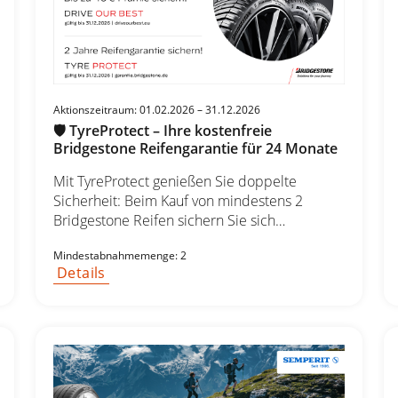
Aktionszeitraum: 01.02.2026 – 31.12.2026
🛡️ TyreProtect – Ihre kostenfreie
Bridgestone Reifengarantie für 24 Monate
Mit TyreProtect genießen Sie doppelte
Sicherheit: Beim Kauf von mindestens 2
Bridgestone Reifen sichern Sie sich
automatisch die kostenfreie Reifengarantie für
Mindestabnahmemenge: 2
24 Monate. Ihre Vorteile auf einen Blick: ✔ 24
Details
Monate Reifengarantie ohne Zusatzkosten ✔
Gültig für Pkw- und SUV/4x4-Reifen in allen
Größen ✔ Gültig für Transporter-Reifen in
allen Größen ✔ Exklusiv bei teilnehmenden
Händlern