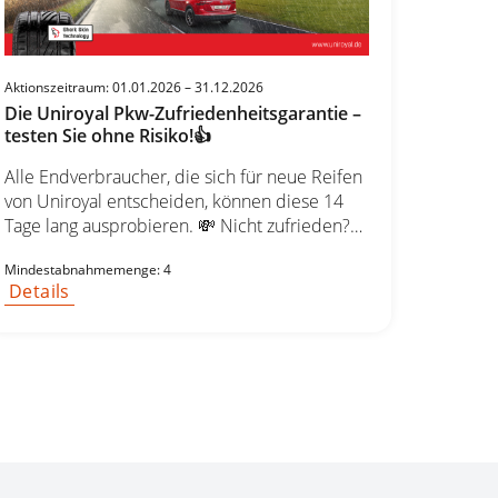
sichern Sie erhalten Ihre 24 Monate
Reifengarantie per E-Mail sowie Ihren
Wunsch-Gutschein im Wert von bis zu 20 €.
Aktionszeitraum: 01.01.2026 – 31.12.2026
Die Uniroyal Pkw-Zufriedenheitsgarantie –
testen Sie ohne Risiko!👍
Alle Endverbraucher, die sich für neue Reifen
von Uniroyal entscheiden, können diese 14
Tage lang ausprobieren. 💸 Nicht zufrieden?
Wir erstatten den vollen Kaufpreis zurück –
Mindestabnahmemenge: 4
ohne Wenn und Aber! 🚗 Jetzt Reifen
Details
auswählen & risikofrei testen! 🛞👉
Qualitätsgeprüfte Auswahl