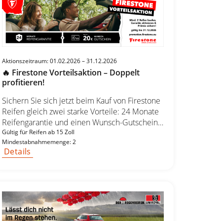
Aktionszeitraum: 01.02.2026 – 31.12.2026
🔥 Firestone Vorteilsaktion – Doppelt
profitieren!
Sichern Sie sich jetzt beim Kauf von Firestone
Reifen gleich zwei starke Vorteile: 24 Monate
Reifengarantie und einen Wunsch-Gutschein
im Wert von bis zu 20 €. So einfach geht’s: 1️⃣
Gültig für Reifen ab 15 Zoll
Mindestabnahmemenge: 2
Kaufen & montieren lassen Kaufen Sie
Details
mindestens 2 Firestone Reifen ab 15 Zoll für
Pkw, SUV oder Transporter und lassen Sie
diese fachgerecht montieren. 2️⃣ Registrieren
Registrieren Sie sich innerhalb von 14 Tagen
nach dem Kauf unter:
promotion.firestone.eu/vorteilsaktion und
laden Sie Ihren Kaufbeleg hoch. 3️⃣ Vorteile